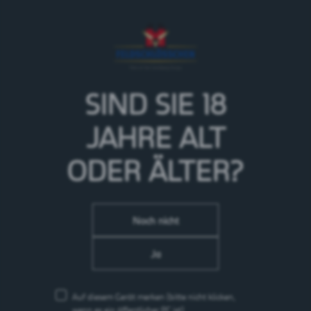
Der ideale Durstlöscher aus dem Gestein der Bündner
Bergen
Das besondere und beliebte Mineralwasser aus der
1797 erstmals erwähnten Mineralquelle Rhäzüns,
besitzt eine hervorragende Qualität und eine der
höchsten Mineralgehalte unter den Mineralwässern.
SIND SIE 18
> Mehr zur Marke Rhäzünser
JAHRE
ALT
ODER ÄLTER?
Noch nicht
Ja
Auf diesem Gerät merken
(bitte nicht klicken,
wenn es ein öffentlicher PC ist)