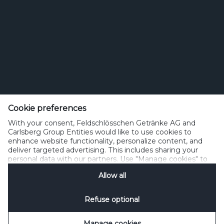
Feldschlösschen Getränke AG
Theophil Roniger-Strasse
Cookie preferences
With your consent, Feldschlösschen Getränke AG and
CH-4310 Rheinfelden
Carlsberg Group Entities would like to use cookies to
enhance website functionality, personalize content, and
Telefon: +41 (0)848 125 000, Fax: +41 (0)848 125 001
deliver targeted advertising. This includes sharing your
info@feldschloesschen.com
personal data with our partners. Use "Manage cookies" to
change your consent preferences anytime. See our
Allow all
Cookie Notification
&
Privacy Notification
for details.
Kontakt
Cookierichtlinie
Nutzungsbedingungen
Datenschutzrichtlinie
Refuse optional
Nutzungshinweise
www.responsibly.ch
Verwalten Cookies
SpeakUp
Manage cookies