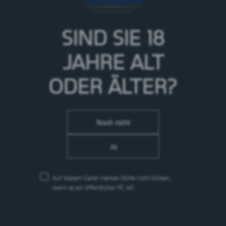
SIND SIE 18
JAHRE
ALT
ODER ÄLTER?
Noch nicht
Ja
Auf diesem Gerät merken
(bitte nicht klicken,
Arkina Grün
wenn es ein öffentlicher PC ist)
Wasser
Schweiz