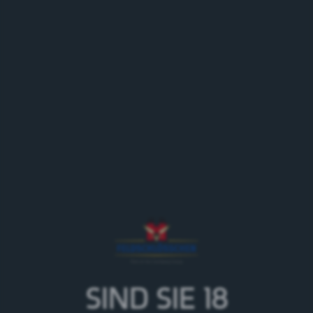
SCHLÖSSLISTUBE
SIND SIE 18