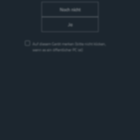
Noch nicht
Ja
WEITERE MIETRÄUMLICHKEITEN
Auf diesem Gerät merken
(bitte nicht klicken,
wenn es ein öffentlicher PC ist)
SCHALANDER