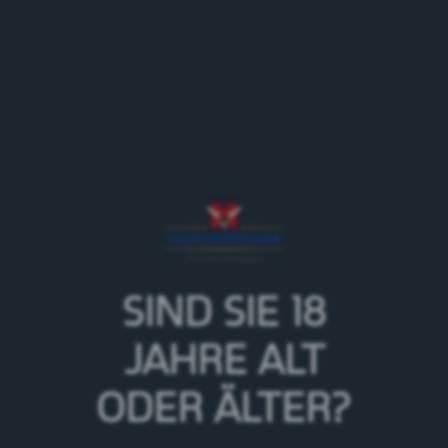
Für Brauereibesuche & Mieträume
Brauwelt
Tel +41 (0)58 123 45 67
Email
info@brauwelt.ch
LINKS
Feldschlösschen Restaurant
www.brauwelt.ch
SIND SIE 18
JAHRE
ALT
ODER ÄLTER?