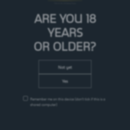
ARE YOU 18
YEARS
OR OLDER?
Not yet
Yes
Remember me on this device
(don’t tick if this is a
shared computer)