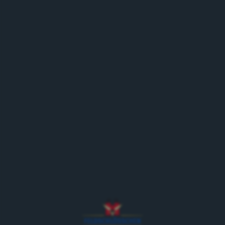
Jack ist der jüngste Wallach im Feldschlösschen Stall.
Neugierig, talentiert und etwas verschmitzt. Er ist ein
schicker Kerl und mit seiner charmanten Art ist er
schnell in der Brauereipferdefamilie aufgenommen
worden.
Geboren
2022
Stockmass
172 cm
Gewicht
840kg
Abstammung
Boulonnais
Bei Feldschlösschen
seit
2026
Kalender Brauereipferde on tour