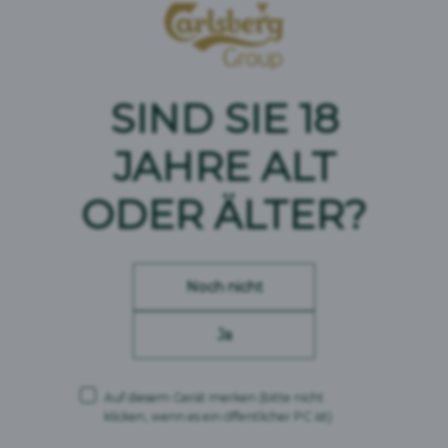
Ein Ginger Beer mit ausgeprägten Ingwernoten und einer
für ein prickelendes und wärmendes Gefühl. Abgerundet mi
SIND SIE 18
JAHRE
ALT
ODER ÄLTER?
Noch nicht
Ja
Auf diesem Gerät merken
(bitte nicht
klicken, wenn es ein öffentlicher PC ist)
Queen's Ice Tea Lemon