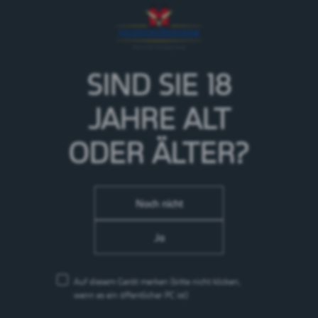
Ein ausgewogenes Bitter Lemon mit sanfter Bitterkeit und 
blumigen Zitronen- und Grapefruitnoten. Natürlich mit ei
SIND SIE 18
JAHRE
ALT
ODER ÄLTER?
Noch nicht
Ja
Auf diesem Gerät merken
(bitte nicht klicken,
wenn es ein öffentlicher PC ist)
Queen's Ice Tea Lemon