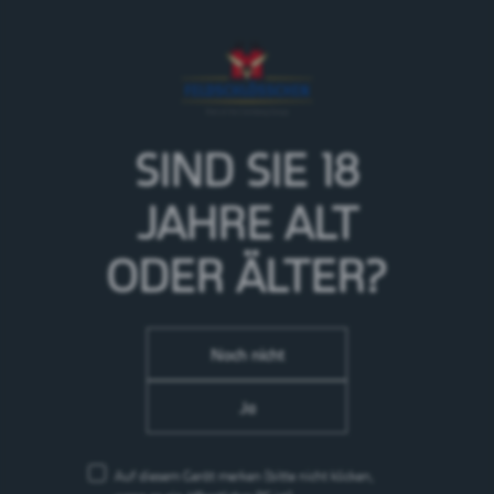
Das Valaisanne Sans Alcool ist ein hopfenbetontes
alkoholfreies Bier, mit einer goldenen Bierfarbe und
einer kompakten weissen Schaumkrone. Geruch und
Geschmack von
diesem Valaisanne Sans Alcool werden durch eine
fruchtig-tropische Hopfenblume befeuert.
SIND SIE 18
> Mehr zur Marke Valaisanne
JAHRE
ALT
ODER ÄLTER?
Noch nicht
Ja
Auf diesem Gerät merken
(bitte nicht klicken,