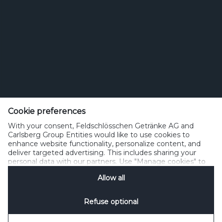
Feldschlösschen Getränke AG
Theophil Roniger-Strasse
Cookie preferences
With your consent, Feldschlösschen Getränke AG and
CH-4310 Rheinfelden
Carlsberg Group Entities would like to use cookies to
enhance website functionality, personalize content, and
Telefon: +41 (0)848 125 000, Fax: +41 (0)848 125 001
deliver targeted advertising. This includes sharing your
info@feldschloesschen.com
personal data with our partners. Use "Manage cookies" to
change your consent preferences anytime. See our
Allow all
Cookie Notification
&
Privacy Notification
for details.
Kontakt
Cookierichtlinie
Nutzungsbedingungen
Datenschutzrichtlinie
Refuse optional
Nutzungshinweise
www.responsibly.ch
Verwalten Cookies
SpeakUp