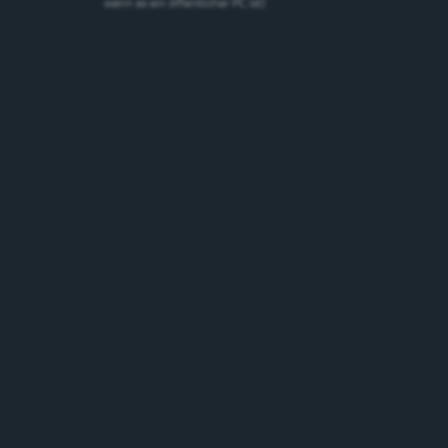
wenn es ein öffentlicher PC ist)
Cardinal 0,0%
Alkoholfreies Bier
0%
Schweiz
Marken
Marken suchen
suchen
Suchen
Bierstil