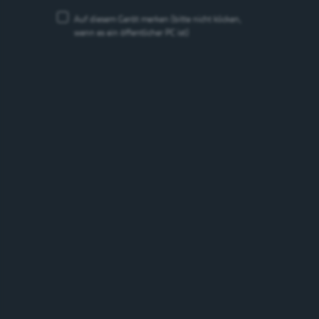
Auf diesem Gerät merken
(bitte nicht klicken,
wenn es ein öffentlicher PC ist)
Feldschlösschen Braufrisch
Kellerbier
5%
Schweiz
Marken
Marken suchen
suchen
Suchen