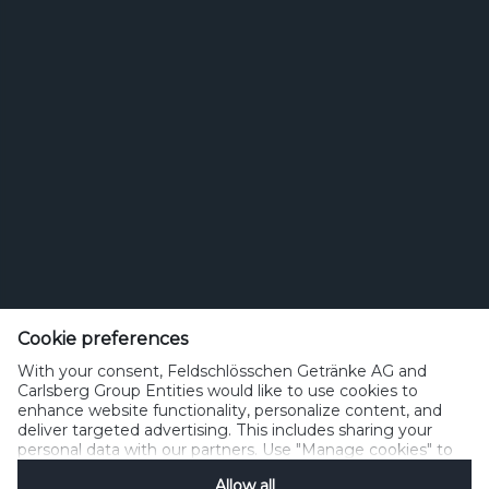
Bierstil
Feldschlösschen Getränke AG
Theophil Roniger-Strasse
Cookie preferences
With your consent, Feldschlösschen Getränke AG and
CH-4310 Rheinfelden
Carlsberg Group Entities would like to use cookies to
enhance website functionality, personalize content, and
Telefon: +41 (0)848 125 000, Fax: +41 (0)848 125 001
deliver targeted advertising. This includes sharing your
info@feldschloesschen.com
personal data with our partners. Use "Manage cookies" to
change your consent preferences anytime. See our
Allow all