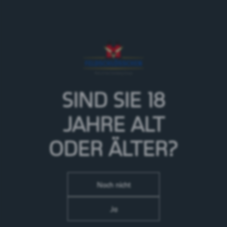
Unser Valaisanne Zwickel ist ein Bier genau wie das
Wallis: mit Ecken und Kanten. Wir finden es so genau
richtig – ungefiltert, ursprünglich und ungestüm.
Ebenso wie das Wallis wird es dadurch einzigartig
und hinterlässt einen bleibenden Eindruck. Unser
Zwickel wird mit der tschechischen Hopfenikone
SIND SIE 18
Saazer-Hopfen gebraut und ungefiltert abgefüllt – für
den ungetrübten Genuss!
JAHRE
ALT
> Mehr zur Marke Valaisanne
ODER ÄLTER?
Noch nicht
Ja