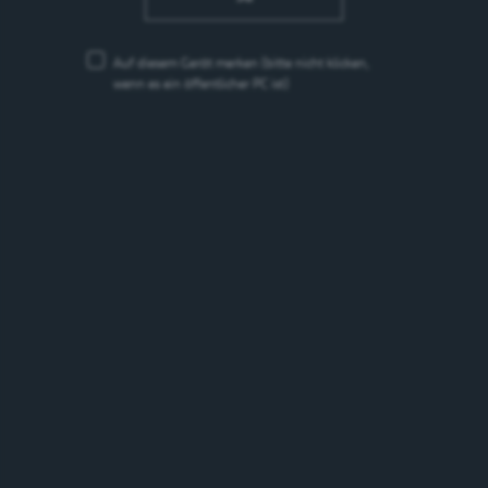
Auf diesem Gerät merken
(bitte nicht klicken,
wenn es ein öffentlicher PC ist)
Schneider Weisse Hefeweissbier naturtrüb
Hefeweizen
5.2%
Deutschland
Marken
Marken suchen
suchen
Suchen