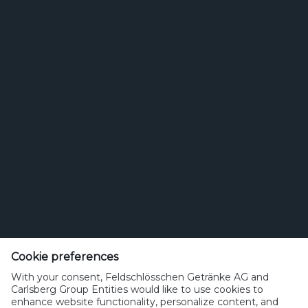
Bierstil
Feldschlösschen Getränke AG
Theophil Roniger-Strasse
Cookie preferences
With your consent, Feldschlösschen Getränke AG and
CH-4310 Rheinfelden
Carlsberg Group Entities would like to use cookies to
enhance website functionality, personalize content, and