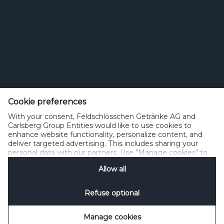
Feldschlösschen Getränke AG
Theophil Roniger-Strasse
Cookie preferences
With your consent, Feldschlösschen Getränke AG and
CH-4310 Rheinfelden
Carlsberg Group Entities would like to use cookies to
enhance website functionality, personalize content, and
Telefon: +41 (0)848 125 000, Fax: +41 (0)848 125 001
deliver targeted advertising. This includes sharing your
info@feldschloesschen.com
personal data with our partners. Use "Manage cookies" to
change your consent preferences anytime. See our
Allow all
Cookie Notification
&
Privacy Notification
for details.
Kontakt
Cookierichtlinie
Nutzungsbedingungen
Datenschutzrichtlinie
Refuse optional
Nutzungshinweise
www.responsibly.ch
Verwalten Cookies
SpeakUp
Manage cookies