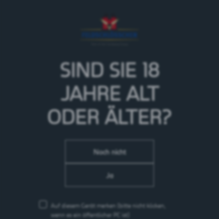
Unser Klassiker
Das harmonische und fruchtige Lager verwöhnt Nase
und Gaumen. Das vollmundige Bier wird von nicht
wenigen Bierliebhabern als das beste Lagerbier
bezeichnet.
SIND SIE 18
> Mehr zur Marke Hürlimann
JAHRE
ALT
ODER ÄLTER?
Noch nicht
Ja
Auf diesem Gerät merken
(bitte nicht klicken,
wenn es ein öffentlicher PC ist)