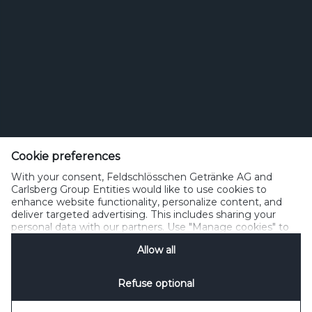
Feldschlösschen Getränke AG
Theophil Roniger-Strasse
Cookie preferences
With your consent, Feldschlösschen Getränke AG and
CH-4310 Rheinfelden
Carlsberg Group Entities would like to use cookies to
enhance website functionality, personalize content, and
Telefon: +41 (0)848 125 000, Fax: +41 (0)848 125 001
deliver targeted advertising. This includes sharing your
info@feldschloesschen.com
personal data with our partners. Use "Manage cookies" to
change your consent preferences anytime. See our
Allow all
Cookie Notification
&
Privacy Notification
for details.
Kontakt
Cookierichtlinie
Nutzungsbedingungen
Datenschutzrichtlinie
Refuse optional
Nutzungshinweise
www.responsibly.ch
Verwalten Cookies
SpeakUp