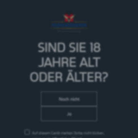
Die prickelnde Bierfreude
... für die schönsten Momente im Leben. Das perlend
frische Spezialbier für Kenner, die einen
aussergewöhnlich hopfigen Geschmack zu schätzen
und zu geniessen wissen. Charakterstark und
vollmundig im Abgang.
SIND SIE 18
> Mehr zur Marke Gurten
JAHRE
ALT
ODER ÄLTER?
Noch nicht
Ja
Auf diesem Gerät merken
(bitte nicht klicken,