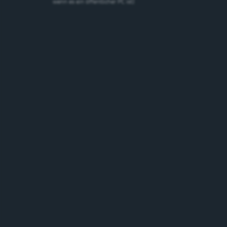
wenn es ein öffentlicher PC ist)
Cardinal Spéciale
Spezialbier
5.2%
Schweiz
Marken
Marken suchen
suchen
Suchen
Bierstil