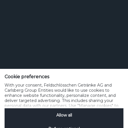
Feldschlösschen Getränke AG
Theophil Roniger-Strasse
Cookie preferences
With your consent, Feldschlösschen Getränke AG and
CH-4310 Rheinfelden
Carlsberg Group Entities would like to use cookies to
enhance website functionality, personalize content, and
Telefon: +41 (0)848 125 000, Fax: +41 (0)848 125 001
deliver targeted advertising. This includes sharing your
info@feldschloesschen.com
personal data with our partners. Use "Manage cookies" to
change your consent preferences anytime. See our
Allow all
Cookie Notification
&
Privacy Notification
for details.
Kontakt
Cookierichtlinie
Nutzungsbedingungen
Datenschutzrichtlinie