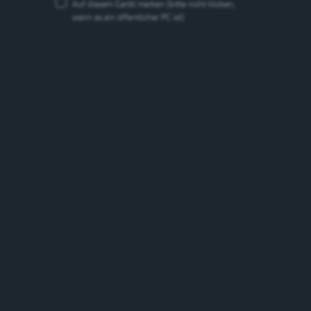
Auf diesem Gerät merken
(bitte nicht klicken,
wenn es ein öffentlicher PC ist)
Cardinal Bière de Noël
Märzen, Saisonal
5.4%
Schweiz
Marken
Marken suchen
suchen
Suchen
Bierstil