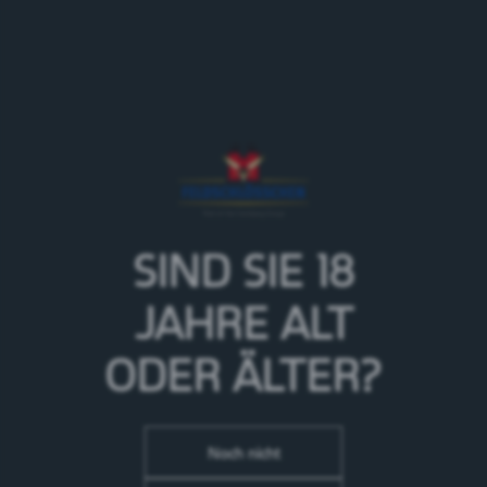
Wie jedes Abenteuer begann auch dieses mit einer
Reise: Angelo Poretti begab sich nach Österreich,
Böhmen und Bayern, wo er die besten Braumeister
traf und die Geheimnisse der Braukunst erlernte.
Anschliessend kehrte er nach Italien zurück und
verwirklichte seinen Lebenstraum: 1877 eröffnete er
seine eigene Brauerei in Valganna (heute in Iduno
Olona gelegen). Die dortigen Quellen liefern reinstes
Wasser, das massgeblich zur hohen Qualität dieses
SIND SIE 18
aussergewöhnlichen Biers beiträgt. Luppoli ist ein
strohgelbes Lagerbier mit einem harmonischen
JAHRE
ALT
Gleichgewicht zwischen fruchtigen Hopfenaromen
und einer sauberen malzigen Basis.
ODER ÄLTER?
Noch nicht