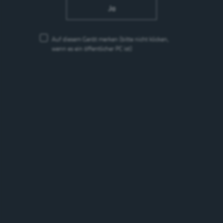
Ja
Auf diesem Gerät merken
(bitte nicht klicken,
wenn es ein öffentlicher PC ist)
1664
Europäisches Helles Lager
5.5%
Frankreich
Marken
Marken suchen
suchen