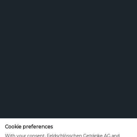
Suchen
Bierstil
Feldschlösschen Getränke AG
Theophil Roniger-Strasse
Cookie preferences
With your consent, Feldschlösschen Getränke AG and