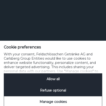
Feldschlösschen Getränke AG
Theophil Roniger-Strasse
Cookie preferences
With your consent, Feldschlösschen Getränke AG and
CH-4310 Rheinfelden
Carlsberg Group Entities would like to use cookies to
enhance website functionality, personalize content, and
Telefon: +41 (0)848 125 000, Fax: +41 (0)848 125 001
deliver targeted advertising. This includes sharing your
info@feldschloesschen.com
personal data with our partners. Use "Manage cookies" to
change your consent preferences anytime. See our
Allow all
Cookie Notification
&
Privacy Notification
for details.
Kontakt
Cookierichtlinie
Nutzungsbedingungen
Datenschutzrichtlinie
Refuse optional
Nutzungshinweise
www.responsibly.ch
Verwalten Cookies
SpeakUp
Manage cookies