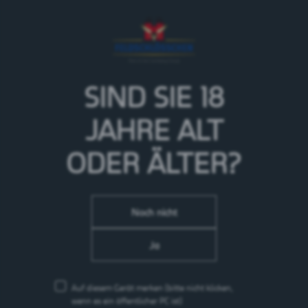
Eine ausgewogene Kombination von saftig reifen Beeren mac
SIND SIE 18
zu einem fruchtig-süssen Erlebnis. Natürlich mit einem Ha
JAHRE
ALT
ODER ÄLTER?
Noch nicht
Ja
Auf diesem Gerät merken
(bitte nicht klicken,
wenn es ein öffentlicher PC ist)