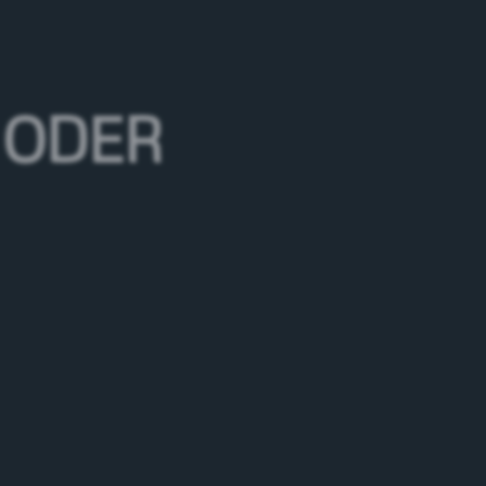
 ODER
ERLÄSSIG & EMISSIONSFREI IM
ADTVERKEHR