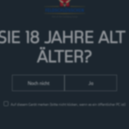
H CO2 AUSSTOSS REDUZIEREN
SIE 18 JAHRE
ALT
ÄLTER?
Noch nicht
Ja
NACHHALTIGE PARTNERSCHAFT
ZUV
ST
Auf diesem Gerät merken
(bitte nicht klicken, wenn es ein öffentlicher PC ist)