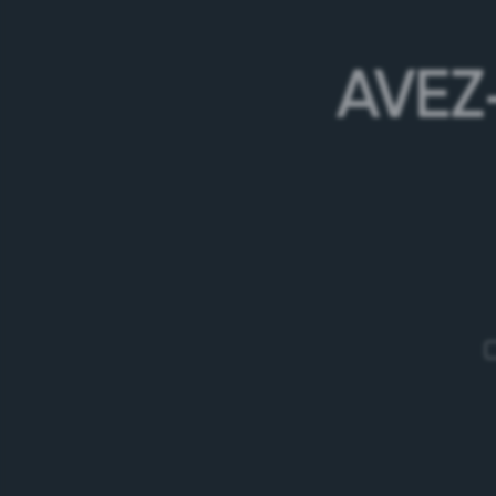
AVEZ
Formation