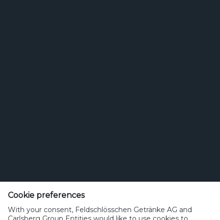
Feldschlösschen Getränke AG
Theophil Roniger-Strasse
Cookie preferences
CH-4310 Rheinfelden
With your consent, Feldschlösschen Getränke AG and
Carlsberg Group Entities would like to use cookies to