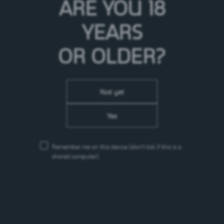
ARE YOU 18
YEARS
Hansruedi Blatter, Charretier
OR OLDER?
Not yet
Yes
Remember me on this device
(don’t tick if this is a
shared computer)