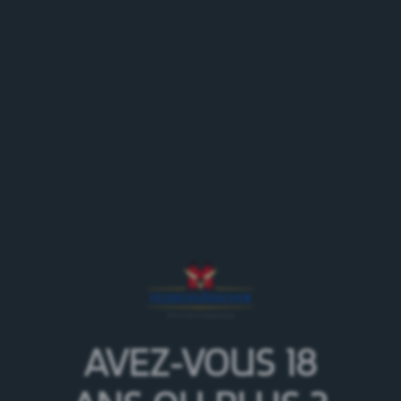
AVEZ-VOUS 18