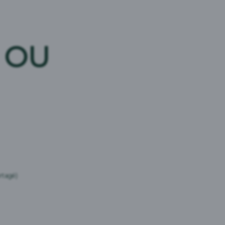
 OU
artagé)