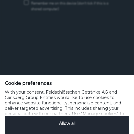
Remember me on this device
(don’t tick if this is a
shared computer)
Feldschlösschen Getränke AG
Theophil Roniger-Strasse
Cookie preferences
With your consent, Feldschlösschen Getränke AG and
CH-4310 Rheinfelden
Carlsberg Group Entities would like to use cookies to
enhance website functionality, personalize content, and
Telefon: +41 (0)848 125 000, Fax: +41 (0)848 125 001
deliver targeted advertising. This includes sharing your
info@feldschloesschen.com
personal data with our partners. Use "Manage cookies" to
change your consent preferences anytime. See our
Allow all
Cookie Notification
&
Privacy Notification
for details.