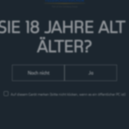
SIE 18 JAHRE
ALT
ÄLTER?
Noch nicht
Ja
Auf diesem Gerät merken
(bitte nicht klicken, wenn es ein öffentlicher PC ist)
Feldschlösschen Getränke AG