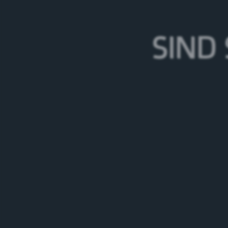
08.05.26
SIND 
Burgdorf