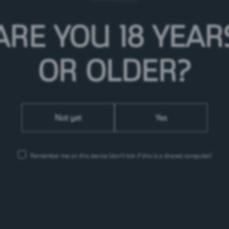
ARE YOU 18 YEAR
OR OLDER?
Not yet
Yes
Remember me on this device
(don’t tick if this is a shared computer)
Feldschlösschen Getränke AG
Theophil Roniger-Strasse