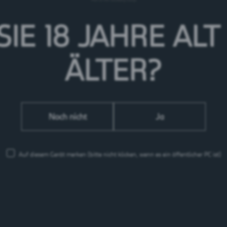
SIE 18 JAHRE
ALT
ÄLTER?
Noch nicht
Ja
Auf diesem Gerät merken
(bitte nicht klicken, wenn es ein öffentlicher PC ist)
Feldschlösschen Getränke AG
Theophil Roniger-Strasse