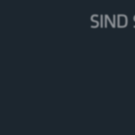
18.12.26
SIND 
Rheinfelden