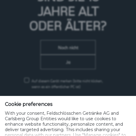
JAHRE
ALT
Herbetswil
ODER ÄLTER?
Noch nicht
Ja
Auf diesem Gerät merken
(bitte nicht klicken,
wenn es ein öffentlicher PC ist)
Feldschlösschen Getränke AG
Theophil Roniger-Strasse
Cookie preferences
With your consent, Feldschlösschen Getränke AG and
CH-4310 Rheinfelden
Carlsberg Group Entities would like to use cookies to
enhance website functionality, personalize content, and
Telefon: +41 (0)848 125 000, Fax: +41 (0)848 125 001
deliver targeted advertising. This includes sharing your
info@feldschloesschen.com
personal data with our partners. Use "Manage cookies" to