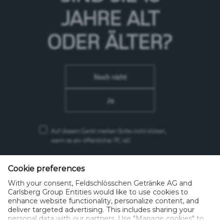
JAHRE
ALT
Reconvilier
ODER ÄLTER?
Noch nicht
Ja
Auf diesem Gerät merken
(bitte nicht klicken,
wenn es ein öffentlicher PC ist)
Feldschlösschen Getränke AG
Theophil Roniger-Strasse
Cookie preferences
With your consent, Feldschlösschen Getränke AG and
CH-4310 Rheinfelden
Carlsberg Group Entities would like to use cookies to
enhance website functionality, personalize content, and
Telefon: +41 (0)848 125 000, Fax: +41 (0)848 125 001
deliver targeted advertising. This includes sharing your
info@feldschloesschen.com
personal data with our partners. Use "Manage cookies" to