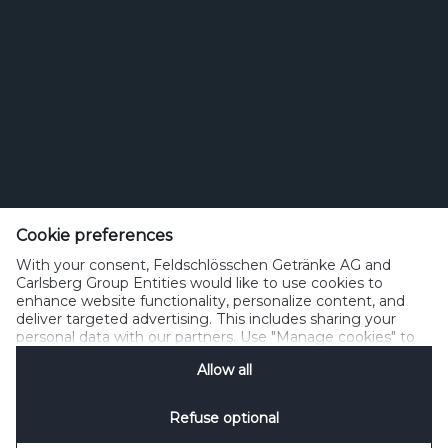
Feldschlösschen Getränke AG
Theophil Roniger-Strasse
Cookie preferences
With your consent, Feldschlösschen Getränke AG and
CH-4310 Rheinfelden
Carlsberg Group Entities would like to use cookies to
enhance website functionality, personalize content, and
Telefon: +41 (0)848 125 000, Fax: +41 (0)848 125 001
deliver targeted advertising. This includes sharing your
info@feldschloesschen.com
personal data with our partners. Use "Manage cookies" to
change your consent preferences anytime. See our
Allow all
Cookie Notification
&
Privacy Notification
for details.
Kontakt
Cookierichtlinie
Nutzungsbedingungen
Datenschutzrichtlinie
Refuse optional
Nutzungshinweise
www.responsibly.ch
Verwalten Cookies
SpeakUp