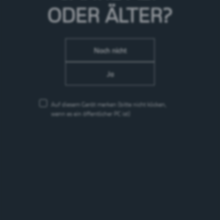
ODER ÄLTER?
Noch nicht
Ja
Auf diesem Gerät merken
(bitte nicht klicken,
wenn es ein öffentlicher PC ist)