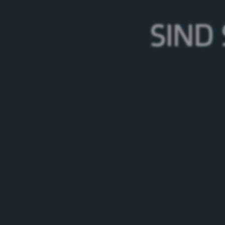
31.05.26
SIND 
Kallnach