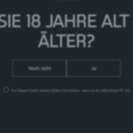
SIE 18 JAHRE
ALT
ÄLTER?
Noch nicht
Ja
Auf diesem Gerät merken
(bitte nicht klicken, wenn es ein öffentlicher PC ist)
Feldschlösschen Getränke AG
Theophil Roniger-Strasse