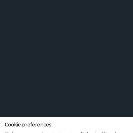
Feldschlösschen Getränke AG
Theophil Roniger-Strasse
Cookie preferences