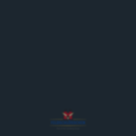
01.06.18
Gruyères
Der Feldschlösschen Sechsspänner ist am Festival de
la Crème Double in Gruyères dabei und schenkt an
Erwachsene Bier aus.
Programm
Freitag, 1. Juni 2018:
17.00 Uhr Einfahrt ins Städtli von Gruyères und
Bierausschank
18.00 Uhr Wegfahrt