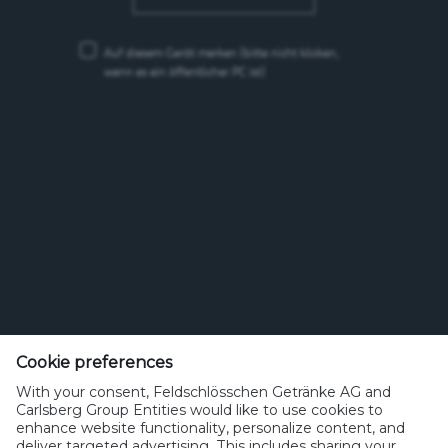
Auf diesem Gerät merken
(bitte nicht klicken,
wenn es ein öffentlicher PC ist)
Feldschlösschen Getränke AG
Theophil Roniger-Strasse
Cookie preferences
With your consent, Feldschlösschen Getränke AG and
CH-4310 Rheinfelden
Carlsberg Group Entities would like to use cookies to
enhance website functionality, personalize content, and
Telefon: +41 (0)848 125 000, Fax: +41 (0)848 125 001
deliver targeted advertising. This includes sharing your