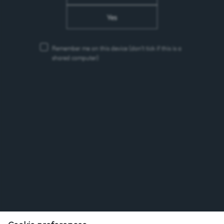
Yes
https://zeiningen2018.ch/
Remember me on this device
(don’t tick if this is a
shared computer)
Feldschlösschen Getränke AG