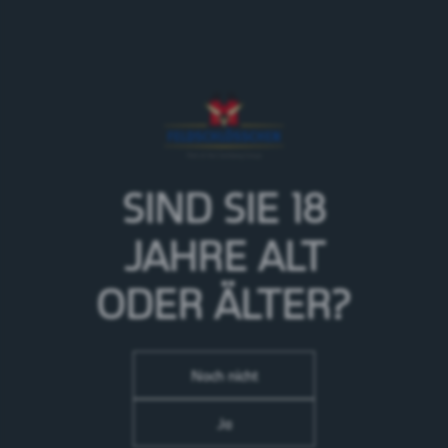
18.05.19
Innerberg - Säriswil
SIND SIE 18
Der Feldschlösschen Sechsspänner ist am Jubiläum
des Restaurant Jäger in
Innerberg - Säriswil
dabei und
JAHRE
ALT
schenkt an Erwachsene Bier aus.
ODER ÄLTER?
Programm
09.30 Uhr Einspannen Sternen Murzelen
10.45 Uhr Fahrt zum Rest Jäger
Noch nicht
11.00 Uhr Ankunft beim Rest Jäger Bierausschank
12.30 Uhr Ausspannen
Ja