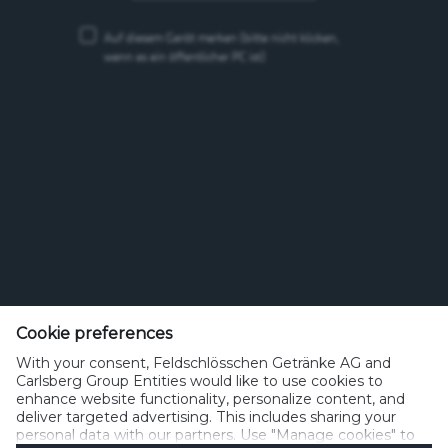
Auf diesem Gerät merken
(bitte nicht klicken,
wenn es ein öffentlicher PC ist)
Feldschlösschen Getränke AG
Theophil Roniger-Strasse
Cookie preferences
With your consent, Feldschlösschen Getränke AG and
CH-4310 Rheinfelden
Carlsberg Group Entities would like to use cookies to
enhance website functionality, personalize content, and
Telefon: +41 (0)848 125 000, Fax: +41 (0)848 125 001
deliver targeted advertising. This includes sharing your
info@feldschloesschen.com
personal data with our partners. Use "Manage cookies" to