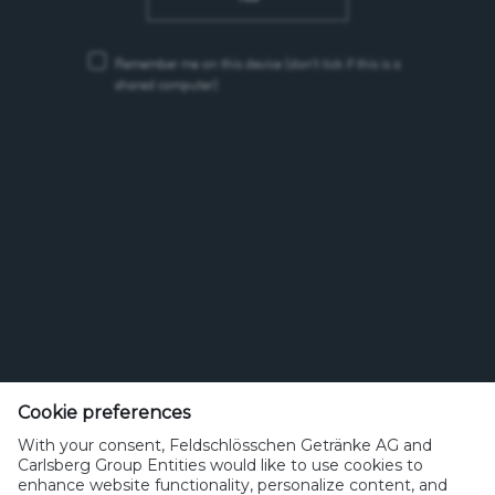
Remember me on this device
(don’t tick if this is a
shared computer)
Feldschlösschen Getränke AG
Theophil Roniger-Strasse
Cookie preferences
With your consent, Feldschlösschen Getränke AG and
CH-4310 Rheinfelden
Carlsberg Group Entities would like to use cookies to
enhance website functionality, personalize content, and