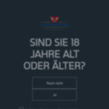
15.04.23
Leuzigen
SIND SIE 18
Der Sechsspänner von Feldschlösschen macht einen
Besuch im Restaurant Dézaley und schenkt den
JAHRE
ALT
Erwachsenen Bier aus.
ODER ÄLTER?
Programm
12:00 Uhr Eintreffen Restaurant Dézaley
Noch nicht
13:45 Uhr Rückfahrt
Ja