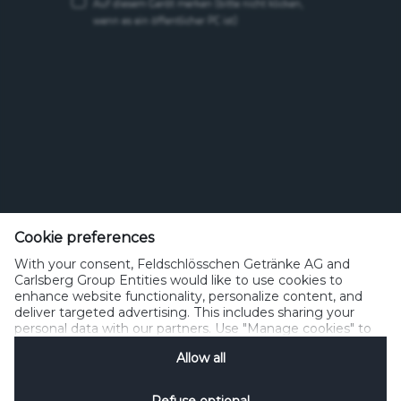
Auf diesem Gerät merken
(bitte nicht klicken,
wenn es ein öffentlicher PC ist)
Feldschlösschen Getränke AG
Theophil Roniger-Strasse
Cookie preferences
With your consent, Feldschlösschen Getränke AG and
CH-4310 Rheinfelden
Carlsberg Group Entities would like to use cookies to
enhance website functionality, personalize content, and
Telefon: +41 (0)848 125 000, Fax: +41 (0)848 125 001
deliver targeted advertising. This includes sharing your
info@feldschloesschen.com
personal data with our partners. Use "Manage cookies" to
change your consent preferences anytime. See our
Allow all
Cookie Notification
&
Privacy Notification
for details.
Kontakt
Cookierichtlinie
Nutzungsbedingungen
Datenschutzrichtlinie