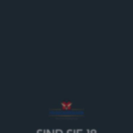
26.05.18
Langendorf SO
Der Feldschlösschen Sechsspänner ist
am Jubiläum vom Restaurant
Frauchiger in Langendorf SO dabei und schenkt an
Erwachsene Bier aus.
Programm
14.15 Uhr Eintreffen beim Restaurant Frauchiger und
Bierausschank
15.45 Uhr Ausspannen und retour nach Rheinfelden