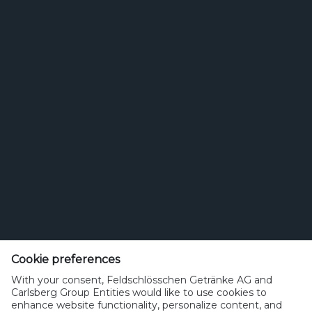
Feldschlösschen Getränke AG
Theophil Roniger-Strasse
Cookie preferences
With your consent, Feldschlösschen Getränke AG and
CH-4310 Rheinfelden
Carlsberg Group Entities would like to use cookies to
enhance website functionality, personalize content, and