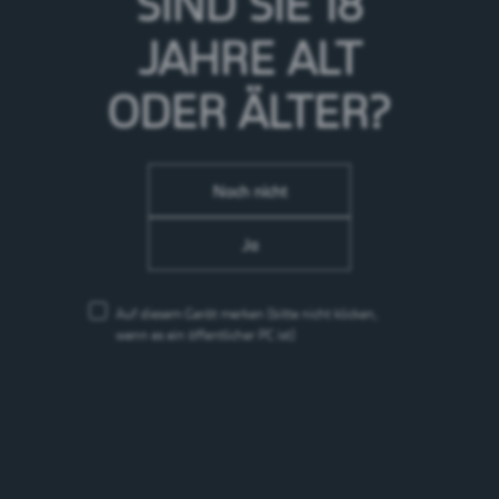
SIND SIE 18
JAHRE
ALT
ODER ÄLTER?
Noch nicht
Ja
Auf diesem Gerät merken
(bitte nicht klicken,
wenn es ein öffentlicher PC ist)