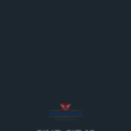
28.10.17
Kirchberg BE
Der Feldschlösschen Sechsspänner ist am Jubiläum
des Chäsi Pub & Bar in Kirchberg BE dabei und
schenkt an Erwachsene Bier aus.
Programm
11.15 Uhr Ankunft Chäsi Pub & Bar und Bierausschank
14.30 Uhr Ausspannen und retour nach Rheinfelden