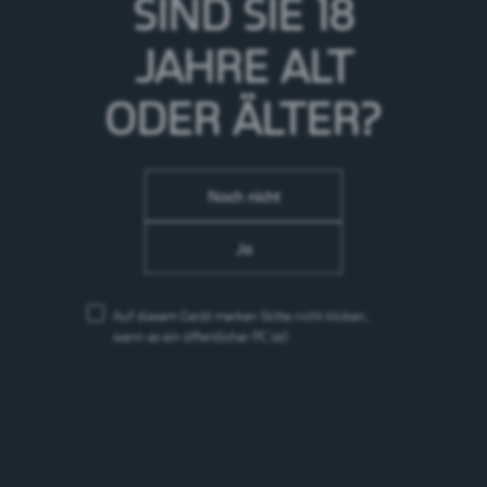
SIND SIE 18
JAHRE
ALT
chaesi-pub.ch
ODER ÄLTER?
Noch nicht
Ja
Auf diesem Gerät merken
(bitte nicht klicken,
wenn es ein öffentlicher PC ist)