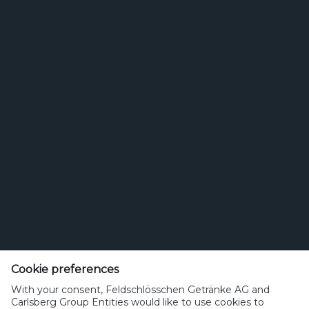
Feldschlösschen Getränke AG
Theophil Roniger-Strasse
Cookie preferences
With your consent, Feldschlösschen Getränke AG and
CH-4310 Rheinfelden
Carlsberg Group Entities would like to use cookies to