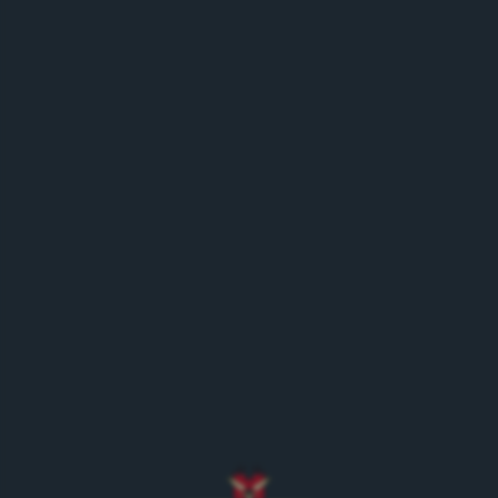
Maximaler Geschmack – Zero Zucker! Pepsi Zero
Sugar steht für echten Cola-Geschmack ganz ohne