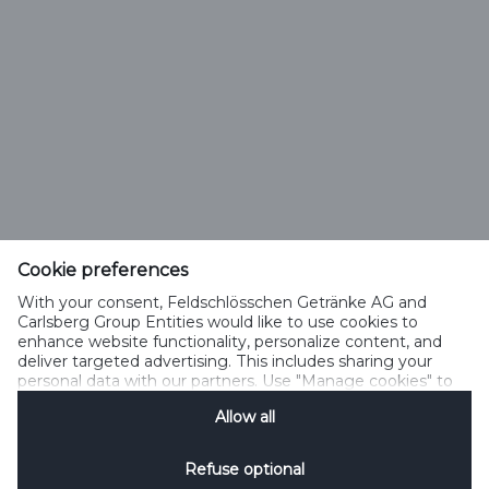
Feldschlösschen Getränke AG
Theophil Roniger-Strasse
Cookie preferences
With your consent, Feldschlösschen Getränke AG and
CH-4310 Rheinfelden
Carlsberg Group Entities would like to use cookies to
enhance website functionality, personalize content, and
Telefon: +41 (0)848 125 000, Fax: +41 (0)848 125 001
deliver targeted advertising. This includes sharing your
info@feldschloesschen.com
personal data with our partners. Use "Manage cookies" to
change your consent preferences anytime. See our
Allow all
Cookie Notification
&
Privacy Notification
for details.
Kontakt
Cookierichtlinie
Nutzungsbedingungen
Datenschutzrichtlinie
Refuse optional
Nutzungshinweise
www.responsibly.ch
Verwalten Cookies
SpeakUp