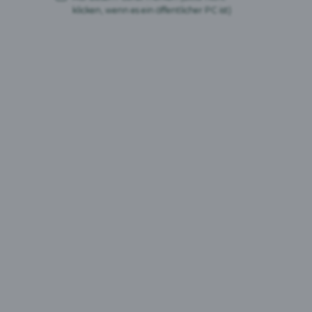
klicken, wenn es ein öffentlicher PC ist)
Cardinal 0,0%
Alkoholfreies Bier
0%
Schweiz
Marken
Marken suchen
suchen
Suchen
Bierstil