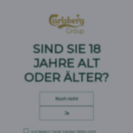
Mit seinem milden Malzaroma und dem dezenten
Geschmack garantiert Feldschlösschen Alkoholfrei
Lager immer und überall vollen Biergenuss ganz
ohne Alkohol. Eine Erfrischung nach Mass, natürlich
auch für Autofahrer.
SIND SIE 18
> Mehr zur Marke Feldschlösschen
JAHRE
ALT
ODER ÄLTER?
Noch nicht
Ja
Auf diesem Gerät merken
(bitte nicht