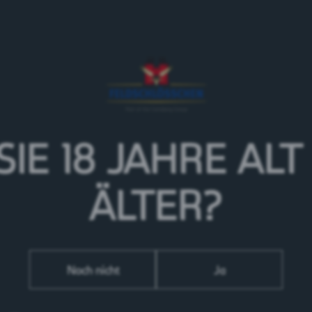
Durch seine angenehme Bitternote und dem niedrigen
Cardinal La Fraîche mit seinem erfrischenden Geschma
Bier für heisse Sommertage. Leicht und doch aroma
begleitet von einer Note tropischer Früchte.
> Mehr zur Marke Cardinal
SIE 18 JAHRE
ALT
ÄLTER?
Noch nicht
Ja