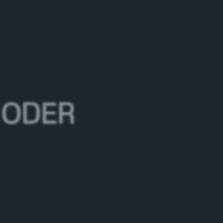
 Alkoholgehalt, überzeugt das Session Pale Ale
ck. Dank seiner Leichtigkeit ist es das ideale
tisch, mit einem schönen Hopfengeschmack,
 ODER