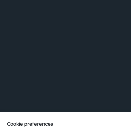
Marken
Marken suchen
Bierstil
suchen
Cookie preferences