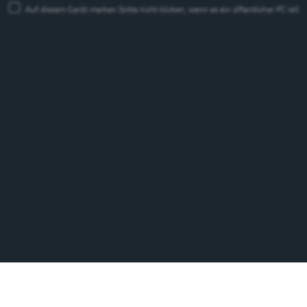
Auf diesem Gerät merken
(bitte nicht klicken, wenn es ein öffentlicher PC ist)
Feldschlösschen Getränke AG
Theophil Roniger-Strasse
CH-4310 Rheinfelden
Telefon: +41 (0)848 125 000, Fax: +41 (0)848 125 001
info@feldschloesschen.com